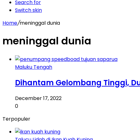
Search for
Switch skin
Home
/
meninggal dunia
meninggal dunia
Maluku Tengah
Dihantam Gelombang Tinggi, D
December 17, 2022
0
Terpopuler
Talucu Lidah di Ikan Kuah Kuning