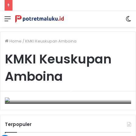
Menu
S
sk
Home
/
KMKI Keuskupan Amboina
KMKI Keuskupan
Amboina
Wali Kota Ambon Tekankan Peran Iman
Anak dalam Masa Depan Kota
January 4, 2026
0
Terpopuler