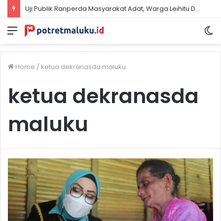
Uji Publik Ranperda Masyarakat Adat, Warga Leihitu Desak Selesaikan Sengketa Enam Dusun Tanjung Sial
Menu
S
sk
Home
/
ketua dekranasda maluku
ketua dekranasda
maluku