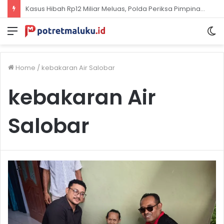
Pemerintah KKT & Pertamina Komitmen Jaga Keandalan Suplai BBM di Saumlaki
Menu
S
sk
Home
/
kebakaran Air Salobar
kebakaran Air
Salobar