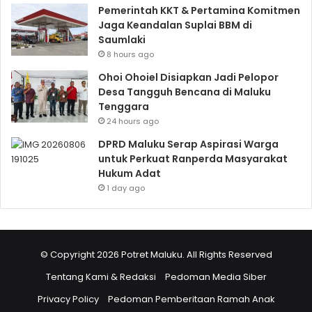
Pemerintah KKT & Pertamina Komitmen
Jaga Keandalan Suplai BBM di
Saumlaki
8 hours ago
Ohoi Ohoiel Disiapkan Jadi Pelopor
Desa Tangguh Bencana di Maluku
Tenggara
24 hours ago
DPRD Maluku Serap Aspirasi Warga
untuk Perkuat Ranperda Masyarakat
Hukum Adat
1 day ago
© Copyright 2026 Potret Maluku. All Rights Reserved
Tentang Kami & Redaksi
Pedoman Media Siber
Privacy Policy
Pedoman Pemberitaan Ramah Anak