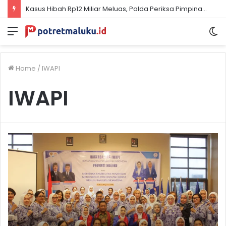
Kasus Hibah Rp12 Miliar Meluas, Polda Periksa Pimpinan DPRD & Pejabat Malteng
Menu
S
sk
Home
/
IWAPI
IWAPI