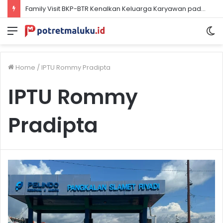
Family Visit BKP-BTR Kenalkan Keluarga Karyawan pada Risiko Keselamatan Tambang
Menu
S
sk
Home
/
IPTU Rommy Pradipta
IPTU Rommy
Pradipta