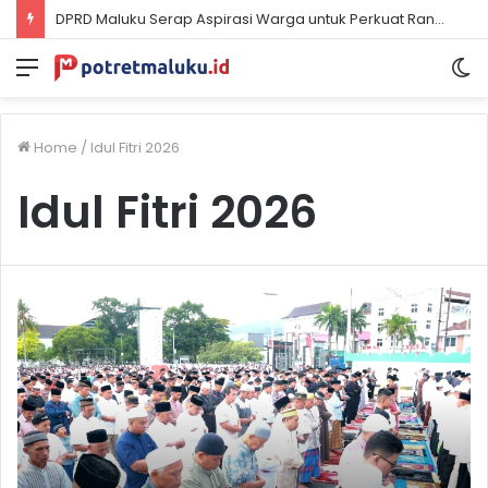
DPRD Maluku Serap Aspirasi Warga untuk Perkuat Ranperda Masyarakat Hukum Adat
Menu
S
sk
Home
/
Idul Fitri 2026
Idul Fitri 2026