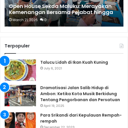
Open House Sekda Maluku: Merayakan
Kemenangan Bersama Pejabat hingga
Buruh Sapu
March 21, 2026
0
Terpopuler
Talucu Lidah di Ikan Kuah Kuning
July 6, 2021
Dramatisasi Jalan Salib Hidup di
Ambon: Ketika Kota Musik Berkidung
Tentang Pengorbanan dan Persatuan
April 19, 2025
Para Srikandi dari Kepulauan Rempah-
rempah
December 22, 2023