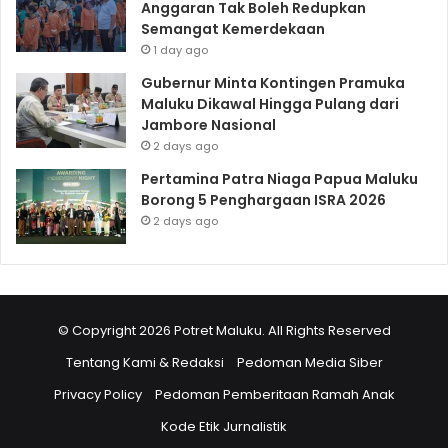
Anggaran Tak Boleh Redupkan
Semangat Kemerdekaan
1 day ago
Gubernur Minta Kontingen Pramuka
Maluku Dikawal Hingga Pulang dari
Jambore Nasional
2 days ago
Pertamina Patra Niaga Papua Maluku
Borong 5 Penghargaan ISRA 2026
2 days ago
© Copyright 2026 Potret Maluku. All Rights Reserved
Tentang Kami & Redaksi
Pedoman Media Siber
Privacy Policy
Pedoman Pemberitaan Ramah Anak
Kode Etik Jurnalistik