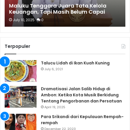
Maluku Tenggara Juara Tata Kelola
Keuangan, Tapi Masih Belum Capai
Target PAD
July 10, 2025
0
Terpopuler
Talucu Lidah di Ikan Kuah Kuning
July 6, 2021
Dramatisasi Jalan Salib Hidup di
Ambon: Ketika Kota Musik Berkidung
Tentang Pengorbanan dan Persatuan
April 19, 2025
Para Srikandi dari Kepulauan Rempah-
rempah
December 22, 2023