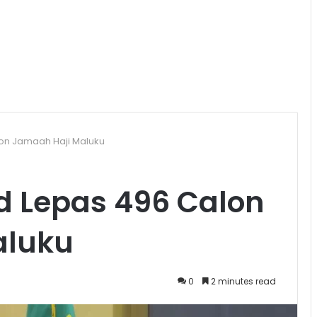
on Jamaah Haji Maluku
 Lepas 496 Calon
aluku
0
2 minutes read