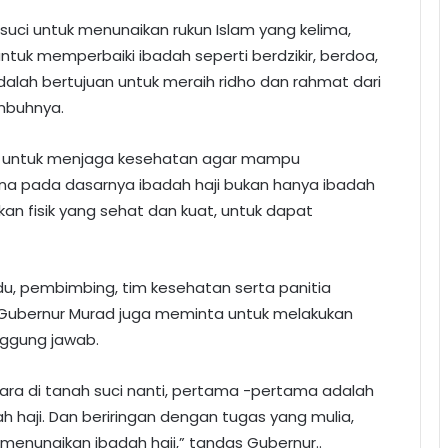
uci untuk menunaikan rukun Islam yang kelima,
ntuk memperbaiki ibadah seperti berdzikir, berdoa,
alah bertujuan untuk meraih ridho dan rahmat dari
imbuhnya.
h untuk menjaga kesehatan agar mampu
a pada dasarnya ibadah haji bukan hanya ibadah
kan fisik yang sehat dan kuat, untuk dapat
du, pembimbing, tim kesehatan serta panitia
, Gubernur Murad juga meminta untuk melakukan
nggung jawab.
ra di tanah suci nanti, pertama -pertama adalah
 haji. Dan beriringan dengan tugas yang mulia,
enunaikan ibadah haji,” tandas Gubernur..