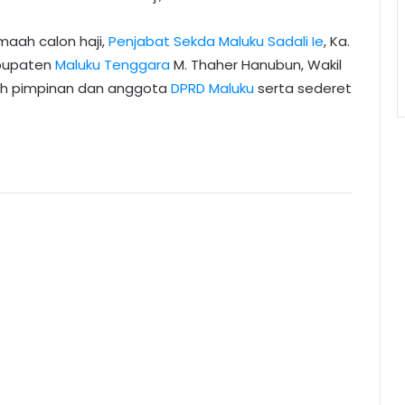
maah calon haji,
Penjabat Sekda Maluku
Sadali Ie
, Ka.
abupaten
Maluku Tenggara
M. Thaher Hanubun, Wakil
lah pimpinan dan anggota
DPRD Maluku
serta sederet