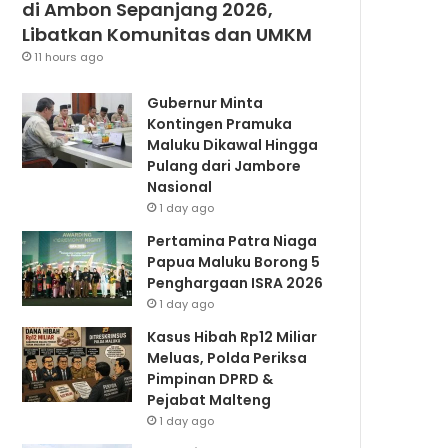
di Ambon Sepanjang 2026,
Libatkan Komunitas dan UMKM
11 hours ago
Gubernur Minta
Kontingen Pramuka
Maluku Dikawal Hingga
Pulang dari Jambore
Nasional
1 day ago
Pertamina Patra Niaga
Papua Maluku Borong 5
Penghargaan ISRA 2026
1 day ago
Kasus Hibah Rp12 Miliar
Meluas, Polda Periksa
Pimpinan DPRD &
Pejabat Malteng
1 day ago