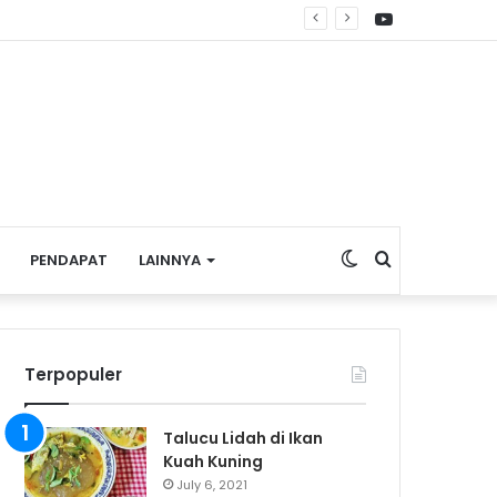
YouTube
e Nasional
Switch
Search
PENDAPAT
LAINNYA
skin
for
Terpopuler
Talucu Lidah di Ikan
Kuah Kuning
July 6, 2021