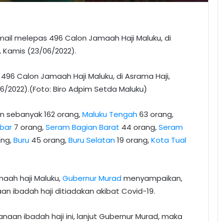
ail melepas 496 Calon Jamaah Haji Maluku, di
, Kamis (23/06/2022).
496 Calon Jamaah Haji Maluku, di Asrama Haji,
06/2022).(Foto: Biro Adpim Setda Maluku)
n sebanyak 162 orang,
Maluku Tengah
63 orang,
bar
7 orang,
Seram Bagian Barat
44 orang,
Seram
ang,
Buru
45 orang,
Buru Selatan
19 orang,
Kota Tual
aah haji Maluku,
Gubernur Murad
menyampaikan,
an ibadah haji ditiadakan akibat Covid-19.
aan ibadah haji ini, lanjut Gubernur Murad, maka