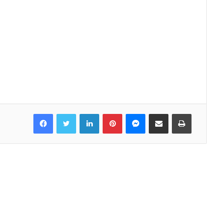
Facebook
Twitter
LinkedIn
Pinterest
Messenger
Share via Email
Print