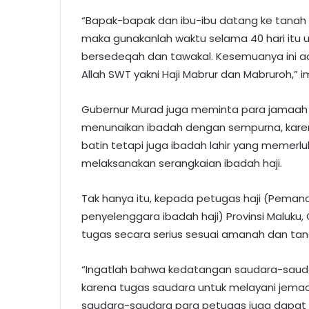
“Bapak-bapak dan ibu-ibu datang ke tanah s
maka gunakanlah waktu selama 40 hari itu u
bersedeqah dan tawakal. Kesemuanya ini ad
Allah SWT yakni Haji Mabrur dan Mabruroh,” 
Gubernur Murad juga meminta para jamaa
menunaikan ibadah dengan sempurna, karen
batin tetapi juga ibadah lahir yang memerlu
melaksanakan serangkaian ibadah haji.
Tak hanya itu, kepada petugas haji (Peman
penyelenggara ibadah haji) Provinsi Maluku
tugas secara serius sesuai amanah dan ta
“Ingatlah bahwa kedatangan saudara-sauda
karena tugas saudara untuk melayani jemaah
saudara-saudara para petugas juga dapat m