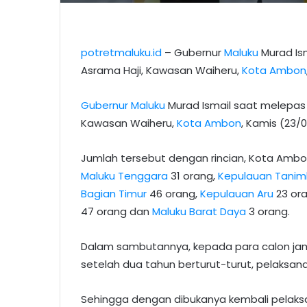
potretmaluku.id
– Gubernur
Maluku
Murad Ism
Asrama Haji, Kawasan Waiheru,
Kota Ambon
Gubernur Maluku
Murad Ismail saat melepas 
Kawasan Waiheru,
Kota Ambon
, Kamis (23/
Jumlah tersebut dengan rincian, Kota Ambo
Maluku Tenggara
31 orang,
Kepulauan Tanim
Bagian Timur
46 orang,
Kepulauan Aru
23 or
47 orang dan
Maluku Barat Daya
3 orang.
Dalam sambutannya, kepada para calon jam
setelah dua tahun berturut-turut, pelaksana
Sehingga dengan dibukanya kembali pelaksan