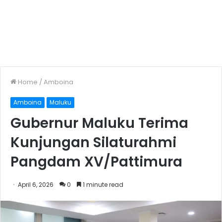
Home
/
Amboina
Amboina
Maluku
Gubernur Maluku Terima
Kunjungan Silaturahmi
Pangdam XV/Pattimura
April 6, 2026
0
1 minute read