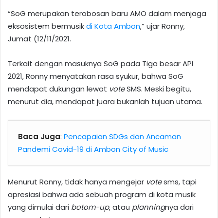
“SoG merupakan terobosan baru AMO dalam menjaga
eksosistem bermusik
di Kota Ambon
,” ujar Ronny,
Jumat (12/11/2021.
Terkait dengan masuknya SoG pada Tiga besar API
2021, Ronny menyatakan rasa syukur, bahwa SoG
mendapat dukungan lewat
vote
SMS. Meski begitu,
menurut dia, mendapat juara bukanlah tujuan utama.
Baca Juga
:
Pencapaian SDGs dan Ancaman
Pandemi Covid-19 di Ambon City of Music
Menurut Ronny, tidak hanya mengejar
vote
sms, tapi
apresiasi bahwa ada sebuah program di kota musik
yang dimulai dari
botom-up
, atau
planning
nya dari