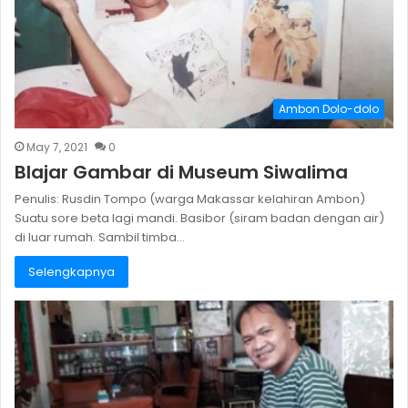
Ambon Dolo-dolo
May 7, 2021
0
Blajar Gambar di Museum Siwalima
Penulis: Rusdin Tompo (warga Makassar kelahiran Ambon)
Suatu sore beta lagi mandi. Basibor (siram badan dengan air)
di luar rumah. Sambil timba…
Selengkapnya