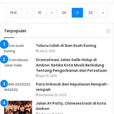
First
...
10
«
20
21
22
»
Terpopuler
Talucu Lidah di Ikan Kuah Kuning
July 6, 2021
Dramatisasi Jalan Salib Hidup di
Ambon: Ketika Kota Musik Berkidung
Tentang Pengorbanan dan Persatuan
April 19, 2025
Para Srikandi dari Kepulauan Rempah-
rempah
December 22, 2023
Jalan AY Patty, Chinesestraat di Kota
Ambon
February 8, 2024